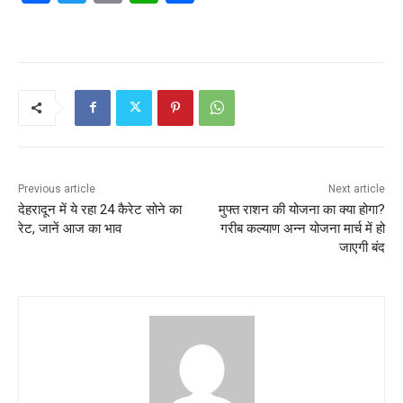
a
w
m
h
h
c
itt
ai
at
ar
e
er
l
s
e
b
A
o
p
o
p
k
Previous article
Next article
देहरादून में ये रहा 24 कैरेट सोने का
मुफ्त राशन की योजना का क्या होगा?
रेट, जानें आज का भाव
गरीब कल्याण अन्न योजना मार्च में हो
जाएगी बंद