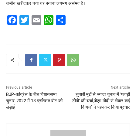
जमीन खरीदकर नया घर बनाना लगभग असंभव है।
F
T
E
W
S
a
w
m
h
h
c
itt
ai
at
ar
e
er
l
s
e
b
A
o
p
o
p
k
Previous article
Next article
BJP-कांग्रेस के बीच विधानसभा
चुनावी मुद्दों से ज्यादा चुनाव में ‘पहाड़ी
चुनाव-2022 में 13 प्रतिशत वोट की
टोपी’ की चर्चा,पीएम मोदी से लेकर कई
लड़ाई
दिग्गजों ने पहनकर किया प्रचार