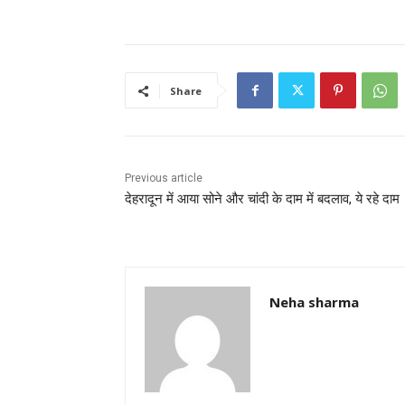
c
itt
ai
at
ar
e
er
l
s
e
b
A
Share
o
p
o
p
k
Previous article
देहरादून में आया सोने और चांदी के दाम में बदलाव, ये रहे दाम
Neha sharma