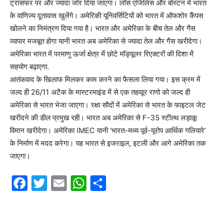
ट्रांसफर पर और ज्यादा जोर दिया जाएगा। लॉस एंजिलिस और बोस्टन में भारत
के वाणिज्य दूतावास खुलेंगे। अमेरिकी यूनिवर्सिटियों को भारत में ऑफशोर कैंपस
खोलने का निमंत्रण दिया गया है। भारत और अमेरिका के बीच तेल और गैस
व्यापार मजबूत होगा यानी भारत अब अमेरिका से ज्यादा तेल और गैस खरीदेगा।
अमेरिका भारत में परमाणु ऊर्जा क्षेत्र में छोटे मॉड्यूलर रिएक्टरों की दिशा में
सहयोग बढ़ाएगा.
आतंकवाद के खिलाफ मिलकर काम करने का फैसला लिया गया। इस क्रम में
जल्द ही 26/11 अटैक के मास्टरमाइंड में से एक तहव्वूर राणो को जल्द ही
अमेरिका से भारत भेजा जाएगा। रक्षा सौदों में अमेरिका से भारत के फाइटल जेट
खरीदने की डील प्रमुख रही। भारत अब अमेरिका से F-35 स्टील्थ लड़ाकू
विमान खरीदेगा। अमेरिका IMEC यानी ‘भारत-मध्य पूर्व-यूरोप आर्थिक गलियारे’
के निर्माण में मदद करेगा। यह भारत से इजराइल, इटली और आगे अमेरिका तक
जाएगा।
F
T
E
W
S
a
w
m
h
h
c
itt
ai
at
ar