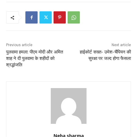
e
er
l
s
e
b
A
o
p
o
p
k
Previous article
Next article
पुलवामा हमला: पीएम मोदी और अमित
हाईकोर्ट सख्त- उमेश-चैंपियन की
शाह ने दी पुलवामा के शहीदों को
सुरक्षा पर जल्द होगा फैसला
श्रद्धांजलि
Neha sharma