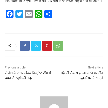
साथ बैठक की जाएगी। उसके बाद 23 मार्च से प्लास्टिक बिक्री रोक दी जाएगी।
F
T
E
W
S
a
w
m
h
h
c
itt
ai
at
ar
e
er
l
s
e
b
A
o
p
o
p
k
Previous article
Next article
संजीत के उत्तराखंडड किक्रेट टीम में
लोहे की रोड से हमला करने पर तीन
चयन से खुशी की लहर
युवकों पर केस दर्ज