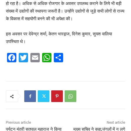
हो रहा है। अधिक से अधिक रोजगार के अवसर उपलब्ध कराने के लिये भी बड़ी
संख्या में उद्योगों की स्थापना जरूरी है। उन्होंने उद्योगों से जुड़े सभी लोगों से राज्य
के विकास में सहयोगी बनने की भी अपेक्षा की।
इस अवसर पर देवेन्द्र शर्मा, केतन भारद्वाज, दिनेश कुमार, सुयश वालिया
उपस्थित थे।
F
T
E
W
S
a
w
m
h
h
c
itt
ai
at
ar
e
er
l
s
e
b
A
o
p
o
p
k
Previous article
Next article
पर्यटन मंत्री सतपाल महाराज ने किया
मुख्य सचिव ने कहा,जंगलों में न लगे