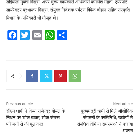
डोईवाला मुक्ता मिश्रा, अपर मुख्य कार्यकारी अधिकारी कमलेश मेहता, एयरपोर्ट
डायरेक्टर प्रभाकर मिश्रा, संयुक्त निदेशक पर्यटन विवेक चौहान सहित संस्कृति
विभाग के अधिकारी भी मौजूद थे।
F
T
E
W
S
a
w
m
h
h
c
itt
ai
at
ar
e
er
l
s
e
b
A
o
p
o
p
k
Previous article
Next article
सीएम धामी ने किया राजेन्द्र गोयल के
मुख्यमंत्री धामी से मिले औद्योगिक
निधन पर शोक व्यक्त, शोक संतप्त
संगठनों के प्रतिनिधि, उद्योगों से
परिजनों से की मुलाकात
संबंधित विभिन्न समस्याओं से कराया
अवगत