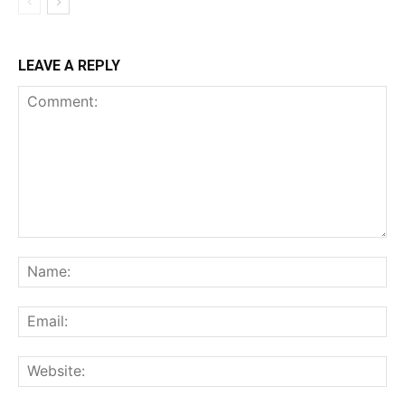
LEAVE A REPLY
Comment:
Na
Ema
Web