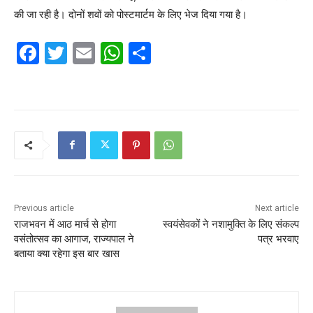
की जा रही है। दोनों शवों को पोस्टमार्टम के लिए भेज दिया गया है।
F
T
E
W
S
a
w
m
h
h
c
itt
ai
at
ar
e
er
l
s
e
b
A
o
p
o
p
k
Previous article
Next article
राजभवन में आठ मार्च से होगा
स्वयंसेवकों ने नशामुक्ति के लिए संकल्प
वसंतोत्सव का आगाज, राज्यपाल ने
पत्र भरवाए
बताया क्या रहेगा इस बार खास