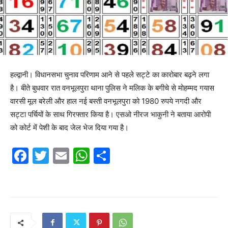
हल्द्वानी। विधानसभा चुनाव परिणाम आने से पहले सट्टे का कारोबार बढ़ने लगा
है। बीते बुधवार रात वनभूलपुरा थाना पुलिस ने मलिक के बगीचे से मोहम्मद गयास
वारसी मूल बरेली और हाल नई बस्ती वनभूलपुरा को 1980 रुपये नगदी और
सट्टा पर्चियों के साथ गिरफ्तार किया है। एसओ नीरज भाकुनी ने बताया आरोपी
को कोर्ट में पेशी के बाद जेल भेज दिया गया है।
F
T
E
W
S
a
w
m
h
h
c
itt
ai
at
ar
e
er
l
s
e
b
A