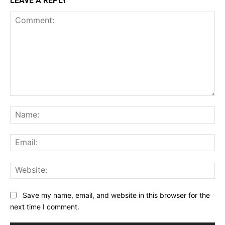
LEAVE A REPLY
Comment:
Na
Ema
Web
Save my name, email, and website in this browser for the
next time I comment.