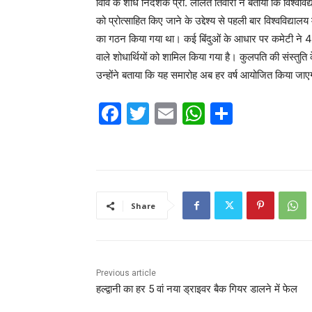
विवि के शोध निदेशक प्रो. ललित तिवारी ने बताया कि विश्वविद्य
को प्रोत्साहित किए जाने के उद्देश्य से पहली बार विश्वविद्या
का गठन किया गया था। कई बिंदुओं के आधार पर कमेटी ने 41 शोधार
वाले शोधार्थियों को शामिल किया गया है। कुलपति की संस्त
उन्होंने बताया कि यह समारोह अब हर वर्ष आयोजित किया जा
F
T
E
W
S
a
w
m
h
h
c
itt
ai
at
ar
e
er
l
s
e
b
A
Share
o
p
o
p
k
Previous article
हल्द्वानी का हर 5 वां नया ड्राइवर बैक गियर डालने में फेल