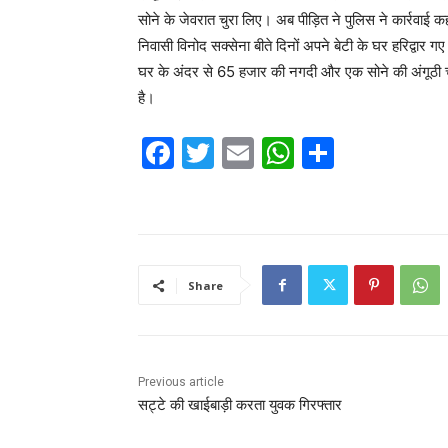
सोने के जेवरात चुरा लिए। अब पीड़ित ने पुलिस ने कार्रवाई
निवासी विनोद सक्सेना बीते दिनों अपने बेटी के घर हरिद्वार ग
घर के अंदर से 65 हजार की नगदी और एक सोने की अंगूठी च
है।
F
T
E
W
S
a
w
m
h
h
c
itt
ai
at
ar
e
er
l
s
e
b
A
Share
o
p
o
p
k
Previous article
सट्टे की खाईबाड़ी करता युवक गिरफ्तार