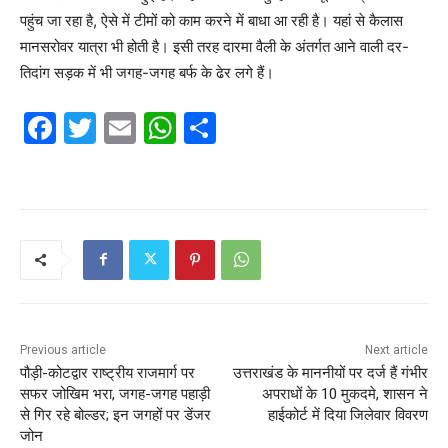
पहुंच जा रहा है, ऐसे में टीमों को काम करने में बाधा आ रही है। यहां से कैलास
मानसरोवर यात्रा भी होती है। इसी तरह दारमा वैली के अंतर्गत आने वाली दर-
तिदांग सड़क में भी जगह-जगह बर्फ के ढेर लगे हैं।
F
T
E
W
S
a
w
m
h
h
c
itt
ai
at
ar
e
er
l
s
e
b
A
o
p
o
p
k
Previous article
Next article
पौड़ी-कोटद्वार राष्ट्रीय राजमार्ग पर
उत्तराखंड के माननीयों पर दर्ज हैं गंभीर
सफर जोखिम भरा, जगह-जगह पहाड़ी
अपराधों के 10 मुकदमे, शासन ने
से गिर रहे बोल्डर; इन जगहों पर डेंजर
हाईकोर्ट में दिया जिलेवार विवरण
जोन