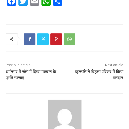
F
T
E
W
S
a
w
m
h
h
c
itt
ai
at
ar
e
er
l
s
e
b
A
o
p
o
p
k
Previous article
Next article
धर्मनगर में संतों में दिखा मतदान के
कुलपति ने बिड़ला परिसर में किया
प्रति उत्साह
मतदान