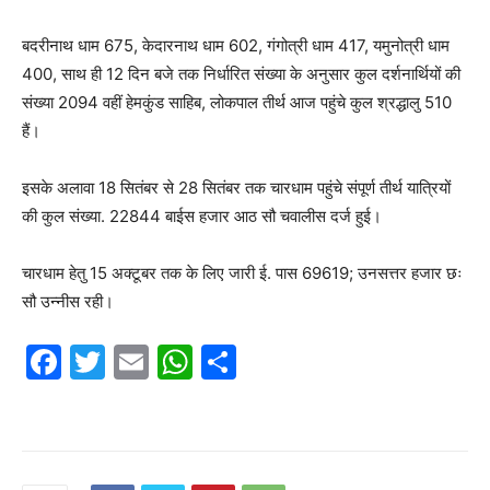
बदरीनाथ धाम 675, केदारनाथ धाम 602, गंगोत्री धाम 417, यमुनोत्री धाम
400, साथ ही 12 दिन बजे तक निर्धारित संख्या के अनुसार कुल दर्शनार्थियों की
संख्या 2094 वहीं हेमकुंड साहिब, लोकपाल तीर्थ आज पहुंचे कुल श्रद्धालु 510
हैं।
इसके अलावा 18 सितंबर से 28 सितंबर तक चारधाम पहुंचे संपूर्ण तीर्थ यात्रियों
की कुल संख्या. 22844 बाईस हजार आठ सौ चवालीस दर्ज हुई।
चारधाम हेतु 15 अक्टूबर तक के लिए जारी ई. पास 69619; उनसत्तर हजार छः
सौ उन्नीस रही।
F
T
E
W
S
a
w
m
h
h
c
itt
ai
at
ar
e
er
l
s
e