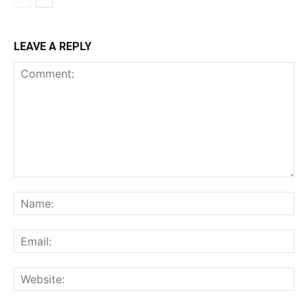
LEAVE A REPLY
Comment:
Na
Ema
Web