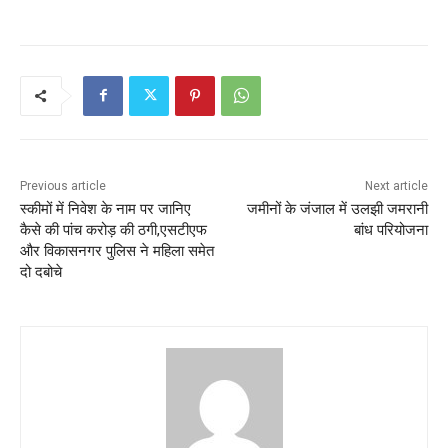
c
itt
ai
at
ar
e
er
l
s
e
b
A
o
p
o
p
k
Previous article
Next article
स्कीमों में निवेश के नाम पर जानिए
जमीनों के जंजाल में उलझी जमरानी
कैसे की पांच करोड़ की ठगी,एसटीएफ
बांध परियोजना
और विकासनगर पुलिस ने महिला समेत
दो दबोचे