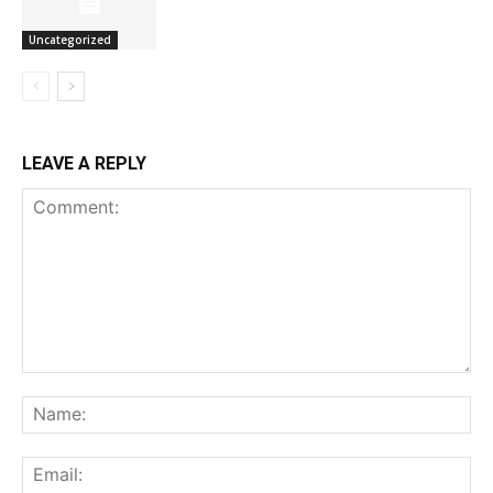
Uncategorized
LEAVE A REPLY
Comment:
Na
Ema