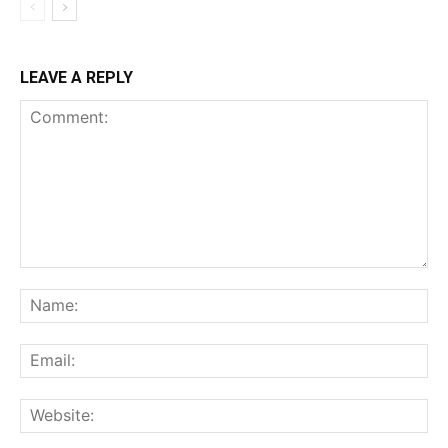
LEAVE A REPLY
Comment:
Na
Ema
Web