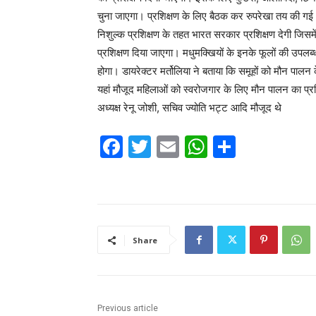
चुना जाएगा। प्रशिक्षण के लिए बैठक कर रुपरेखा तय की गई
निशुल्क प्रशिक्षण के तहत भारत सरकार प्रशिक्षण देगी जिसमे
प्रशिक्षण दिया जाएगा। मधुमक्खियों के इनके फूलों की उपलब्
होगा। डायरेक्टर मर्तोलिया ने बताया कि समूहों को मौन पालन
यहां मौजूद महिलाओं को स्वरोजगार के लिए मौन पालन का प्
अध्यक्ष रेनू जोशी, सचिव ज्योति भट्ट आदि मौजूद थे
F
T
E
W
S
a
w
m
h
h
c
itt
ai
at
ar
e
er
l
s
e
b
A
Share
o
p
o
p
k
Previous article