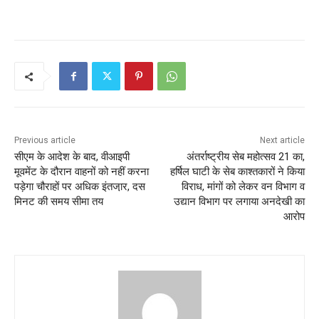
a
w
m
h
h
c
itt
ai
at
ar
e
er
l
s
e
b
A
o
p
o
p
k
Previous article
Next article
सीएम के आदेश के बाद, वीआइपी
अंतर्राष्ट्रीय सेब महोत्सव 21 का,
मूवमेंट के दौरान वाहनों को नहीं करना
हर्षिल घाटी के सेब काश्तकारों ने किया
पड़ेगा चौराहों पर अधिक इंतजा़र, दस
विराध, मांगों को लेकर वन विभाग व
मिनट की समय सीमा तय
उद्यान विभाग पर लगाया अनदेखी का
आरोप