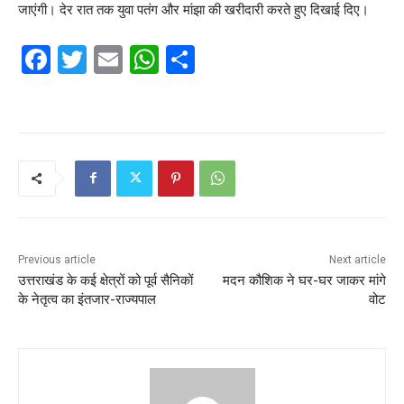
जाएंगी। देर रात तक युवा पतंग और मांझा की खरीदारी करते हुए दिखाई दिए।
F
T
E
W
S
a
w
m
h
h
c
itt
ai
at
ar
e
er
l
s
e
b
A
o
p
o
p
k
Previous article
Next article
उत्तराखंड के कई क्षेत्रों को पूर्व सैनिकों
मदन कौशिक ने घर-घर जाकर मांगे
के नेतृत्व का इंतजार-राज्यपाल
वोट