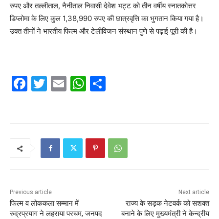
रुपए और तल्लीताल, नैनीताल निवासी देवेश भट्ट को तीन वर्षीय स्नातकोत्तर
डिप्लोमा के लिए कुल 1,38,990 रुपए की छात्रवृत्ति का भुगतान किया गया है।
उक्त तीनों ने भारतीय फिल्म और टेलीविजन संस्थान पुणे से पढ़ाई पूरी की है।
F
T
E
W
S
a
w
m
h
h
c
itt
ai
at
ar
e
er
l
s
e
b
A
o
p
o
p
k
Previous article
Next article
फिल्म व लोककला सम्मान में
राज्य के सड़क नेटवर्क को सशक्त
रुद्रप्रयाग ने लहराया परचम, जनपद
बनाने के लिए मुख्यमंत्री ने केन्द्रीय