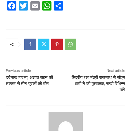
F
T
E
W
S
a
w
m
h
h
c
itt
ai
at
ar
e
er
l
s
e
b
A
o
p
o
p
k
Previous article
Next article
दर्दनाक हादसा, अज्ञात वाहन की
केंद्रीय रक्षा मंत्री राजनाथ से सीएम
टक्कर से तीन युवकों की मौत
धामी ने की मुलाकात, राखी विभिन्न
मांगें