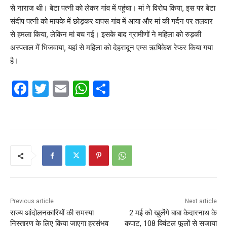
से नाराज थी। बेटा पत्नी को लेकर गांव में पहुंचा। मां ने विरोध किया, इस पर बेटा
संदीप पत्नी को मायके में छोड़कर वापस गांव में आया और मां की गर्दन पर तलवार
से हमला किया, लेकिन मां बच गई। इसके बाद ग्रामीणों ने महिला को रुड़की
अस्पताल में भिजवाया, यहां से महिला को देहरादून एम्स ऋषिकेश रेफर किया गया
है।
F
T
E
W
S
a
w
m
h
h
c
itt
ai
at
ar
e
er
l
s
e
b
A
o
p
o
p
k
Previous article
Next article
राज्य आंदोलनकारियों की समस्या
2 मई को खुलेंगे बाबा केदारनाथ के
निस्तारण के लिए किया जाएगा हरसंभव
कपाट, 108 क्विंटल फूलों से सजाया