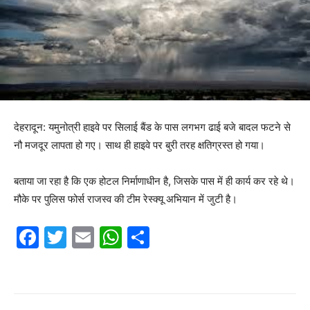
देहरादून: यमुनोत्री हाइवे पर सिलाई बैंड के पास लगभग ढाई बजे बादल फटने से
नौ मजदूर लापता हो गए। साथ ही हाइवे पर बुरी तरह क्षतिग्रस्त हो गया।
बताया जा रहा है कि एक होटल निर्माणाधीन है, जिसके पास में ही कार्य कर रहे थे।
मौके पर पुलिस फोर्स राजस्व की टीम रेस्क्यू अभियान में जुटी है।
F
T
E
W
S
a
w
m
h
h
c
itt
ai
at
ar
e
er
l
s
e