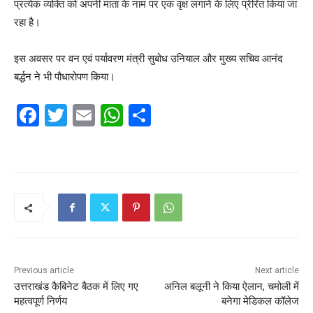
प्रत्येक व्यक्ति को अपनी माता के नाम पर एक वृक्ष लगाने के लिए प्रेरित किया जा
रहा है।
इस अवसर पर वन एवं पर्यावरण मंत्री सुबोध उनियाल और मुख्य सचिव आनंद
बर्द्धन ने भी पौधारोपण किया।
F
T
E
W
S
a
w
m
h
h
c
itt
ai
at
ar
e
er
l
s
e
b
A
o
p
o
p
k
Previous article
Next article
उत्तराखंड कैबिनेट बैठक में लिए गए
अनिल बलूनी ने किया ऐलान, चमोली में
महत्वपूर्ण निर्णय
बनेगा मेडिकल कॉलेज