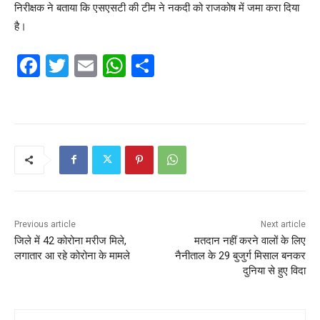
निरीक्षक ने बताया कि एसएसटी की टीम ने नकदी को राजकोष में जमा करा दिया
है।
F
T
E
W
S
a
w
m
h
h
c
itt
ai
at
ar
e
er
l
s
e
b
A
o
p
o
p
k
Previous article
Next article
जिले में 42 कोरोना मरीज मिले,
मतदान नहीं करने वालों के लिए
लगातार आ रहे कोरोना के मामले
नैनीताल के 29 बुजुर्ग मिसाल बनकर
दुनिया से हुए विदा