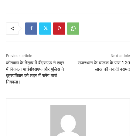
c
itt
ai
at
ar
e
er
l
s
e
b
A
o
p
o
p
k
Previous article
Next article
कोतवाल के नेतृत्व में बीएसएफ ने शहर
राजस्थान के चालक के पास 1.30
में निकाला मार्चबीएसएफ और पुलिस ने
लाख की नकदी बरामद
बृहस्पतिवार को शहर में फ्लैग मार्च
निकाला।