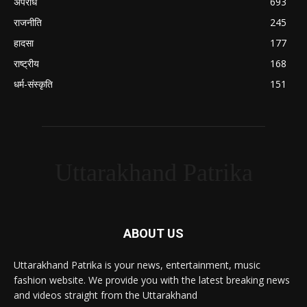
अपराध
693
राजनीति
245
हादसा
177
राष्ट्रीय
168
धर्म-संस्कृति
151
Uttarakhand Patrika
ABOUT US
Uttarakhand Patrika is your news, entertainment, music
fashion website. We provide you with the latest breaking news
and videos straight from the Uttarakhand