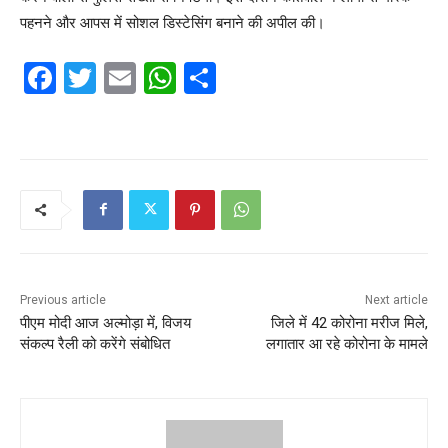
पहनने और आपस में सोशल डिस्टेसिंग बनाने की अपील की।
F
T
E
W
S
a
w
m
h
h
c
itt
ai
at
ar
e
er
l
s
e
b
A
o
p
o
p
k
Previous article
Next article
पीएम मोदी आज अल्मोड़ा में, विजय
जिले में 42 कोरोना मरीज मिले,
संकल्प रैली को करेंगे संबोधित
लगातार आ रहे कोरोना के मामले