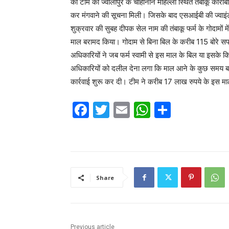
की टीम को ज्वालापुर के चौहानान मोहल्ला स्थित तंबाकू कारोब
कर मंगवाने की सूचना मिली। जिसके बाद एसआईबी की ज्वाइंट कमिश
शुक्रवार की सुबह दीपक सेल नाम की तंबाकू फर्म के गोदामों में
माल बरामद किया। गोदाम से बिना बिल के करीब 115 बोरे स
अधिकारियों ने जब फर्म स्वामी से इस माल के बिल या इसके कि
अधिकारियों को दलील देना लगा कि माल आने के कुछ समय बा
कार्रवाई शुरू कर दी। टीम ने करीब 17 लाख रुपये के इस 
F
T
E
W
S
a
w
m
h
h
c
itt
ai
at
ar
e
er
l
s
e
b
A
Share
o
p
o
p
k
Previous article