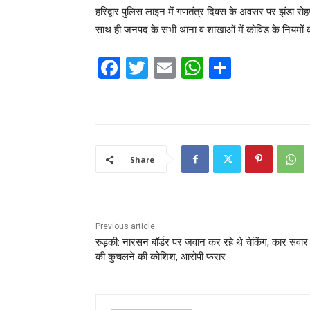
हरिद्वार पुलिस लाइन में गणतंत्र दिवस के अवसर पर झंडा र
साथ ही जनपद के सभी थाना व शाखाओं में कोविड के नियमों का
F
T
E
W
S
a
w
m
h
h
c
itt
ai
at
ar
e
er
l
s
e
b
A
Share
o
p
o
p
k
Previous article
रुड़की: नारसन बॉर्डर पर जवान कर रहे थे चेकिंग, कार सवार 
की कुचलने की कोशिश, आरोपी फरार