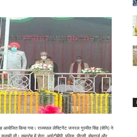
ारोह आयोजित किया गया। राज्यपाल लेफ्टिनेंट जनरल गुरमीत सिंह (सेनि) ने
की सलामी ली। समारोह में सेना, आईटीबीपी, पुलिस, पीएसी, होमगार्ड और