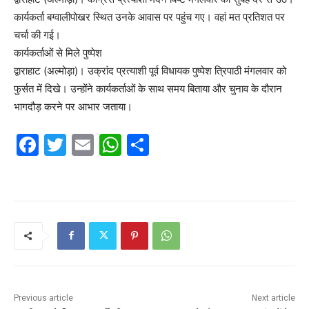
कार्यकर्ता बग्वालीपोखर स्थित उनके आवास पर पहुंच गए। वहां मत प्रतिशत पर
चर्चा की गई।
कार्यकर्ताओं से मिले पुष्पेश
द्वाराहाट (अल्मोड़ा)। उक्रांद प्रत्याशी पूर्व विधायक पुष्पेश त्रिपाठी मंगलवार को
फुर्सत में दिखे। उन्होंने कार्यकर्ताओं के साथ समय बिताया और चुनाव के दौरान
भागदौड़ करने पर आभार जताया।
F
T
E
W
S
a
w
m
h
h
c
itt
ai
at
ar
e
er
l
s
e
b
A
o
p
o
p
k
Previous article
Next article