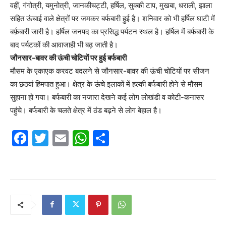
वहीं, गंगोत्री, यमुनोत्री, जानकीचट्टी, हर्षिल, सुक्की टाप, मुखबा, धराली, झाला
सहित ऊंचाई वाले क्षेत्रों पर जमकर बर्फबारी हुई है। शनिवार को भी हर्षिल घाटी में
बर्फ़बारी जारी है। हर्षिल जनपद का प्रसिद्ध पर्यटन स्थल है। हर्षिल में बर्फबारी के
बाद पर्यटकों की आवाजाही भी बढ़ जाती है।
जौनसार-बावर की ऊंची चोटियों पर हुई बर्फबारी
मौसम के एकाएक करवट बदलने से जौनसार-बावर की ऊंची चोटियों पर सीजन
का छठवां हिमपात हुआ। क्षेत्र के ऊंचे इलाकों में हल्की बर्फबारी होने से मौसम
सुहाना हो गया। बर्फबारी का नजारा देखने कई लोग लोखंडी व कोटी-कनासर
पहुंचे। बर्फबारी के चलते क्षेत्र में ठंड बढ़ने से लोग बेहाल है।
F
T
E
W
S
a
w
m
h
h
c
itt
ai
at
ar
e
er
l
s
e
b
A
o
p