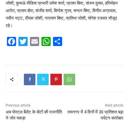
जोशी, कुमाऊं मीडिया प्रभारी उमेश शर्मा, प्रताप बिष्ट, संजय दुम्का, हरिमोहन
अरोरा, प्रताप बोरा, संजीव शर्मा, बिन्देश गुप्ता, चन्दन बिष्ट, विनीत अग्रवाल,
नवीन भट्ट, दीपक जोशी, नारायण बिष्ट, प्रतिभा जोशी, योगेश रजवार मौजूद
रहे।
F
T
E
W
S
a
w
m
h
h
c
itt
ai
at
ar
e
er
l
s
e
b
A
o
p
o
p
k
Previous article
Next article
अब पोस्टल बैलेट के वोटों की राजनीति
रामनगर में 4 दिनों में 30 प्रतिशत बढ़ा
ने जोर पकड़ा
पर्यटन कारोबार