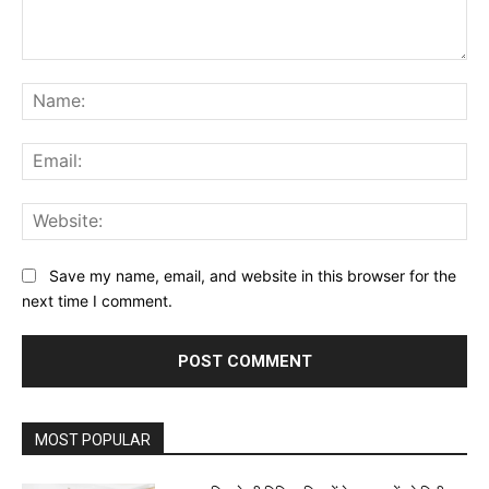
Comment:
Na
Ema
Web
Save my name, email, and website in this browser for the
next time I comment.
MOST POPULAR