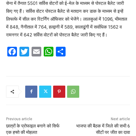
सेना में तैनात 5501 सर्विस वोटरों को ई-मेल के माध्यम से पोस्टल बैलेट जारी
किए गए हैं। सर्विस वोटर पोस्टल बैलेट से मतदान कर डाक के माध्यम से इन्हें
लिफाफे में सील कर रिटर्निंग ऑफिसर को भेजेंगे। लालकुआं में 1096, भीमताल
में 848, नैनीताल में 764, हल्द्वानी में 589, कालाढूंगी में सर्वाधिक 1562 व
रामनगर में 642 सर्विस वोटरों को पोस्टल बैलेट जारी किए गए हैं।
F
T
E
W
S
a
w
m
h
h
c
itt
ai
at
ar
e
er
l
s
e
b
A
o
p
o
p
k
Previous article
Next article
छात्रों के प्रोफाइल बनाने को सिर्फ
भाजपा की बैठक में जिले की सभी 6
एक हफ्ते की मोहलत
सीटों पर जीत का दावा