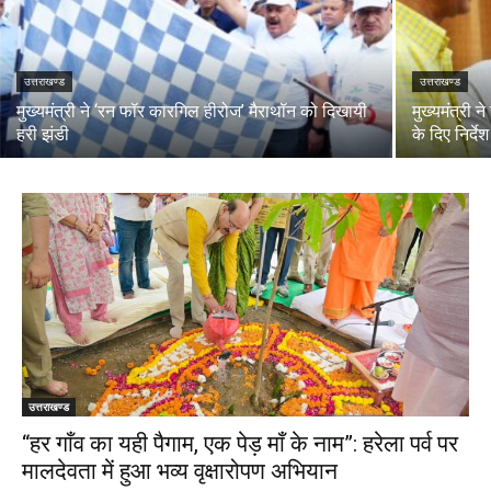
उत्तराखण्ड
उत्तराखण्ड
मुख्यमंत्री ने ‘रन फॉर कारगिल हीरोज’ मैराथॉन को दिखायी
मुख्यमंत्री 
हरी झंडी
के दिए निर्देश
उत्तराखण्ड
“हर गाँव का यही पैगाम, एक पेड़ माँ के नाम”: हरेला पर्व पर
मालदेवता में हुआ भव्य वृक्षारोपण अभियान