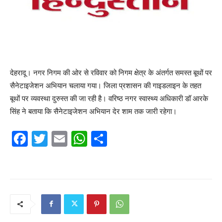
देहरादू। नगर निगम की ओर से रविवार को निगम क्षेत्र के अंतर्गत समस्त बूथों पर
सैनेटाइजेशन अभियान चलाया गया। जिला प्रशासन की गाइडलाइन के तहत
बूथों पर व्यवस्था दुरुस्त की जा रही है। वरिष्ठ नगर स्वास्थ्य अधिकारी डॉ आरके
सिंह ने बताया कि सैनेटाइजेशन अभियान देर शाम तक जारी रहेगा।
F
T
E
W
S
a
w
m
h
h
c
itt
ai
at
ar
e
er
l
s
e
b
A
o
p