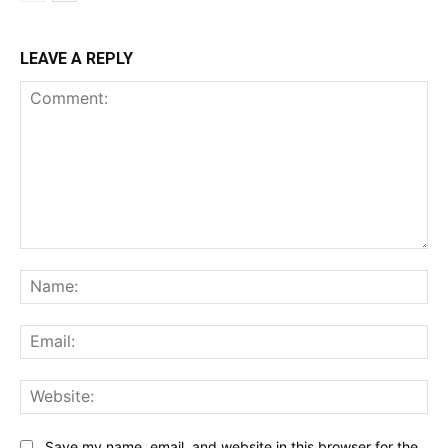
LEAVE A REPLY
Comment:
Na
Ema
Web
Save my name, email, and website in this browser for the