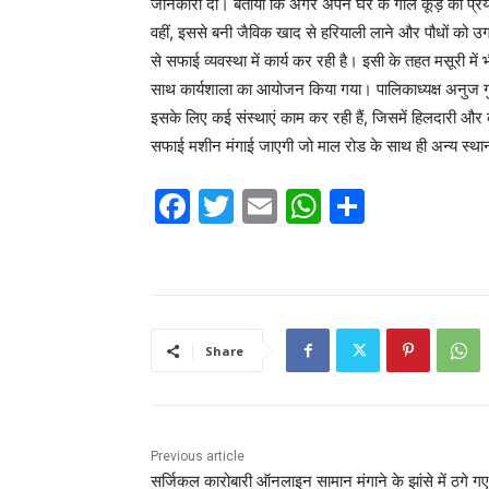
जानकारी दी। बताया कि अगर अपने घर के गीले कूड़े का प्रयो
वहीं, इससे बनी जैविक खाद से हरियाली लाने और पौधों को उगाने 
से सफाई व्यवस्था में कार्य कर रही है। इसी के तहत मसूरी म
साथ कार्यशाला का आयोजन किया गया। पालिकाध्यक्ष अनुज गुप
इसके लिए कई संस्थाएं काम कर रही हैं, जिसमें हिलदारी और 
सफाई मशीन मंगाई जाएगी जो माल रोड के साथ ही अन्य स्थानों
F
T
E
W
S
a
w
m
h
h
c
itt
ai
at
ar
e
er
l
s
e
b
A
Share
o
p
o
p
k
Previous article
सर्जिकल कारोबारी ऑनलाइन सामान मंगाने के झांसे में ठगे गए