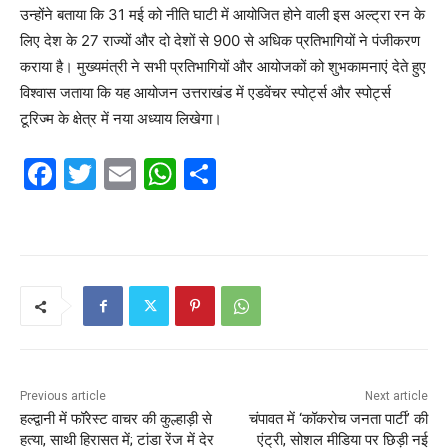
उन्होंने बताया कि 31 मई को नीति घाटी में आयोजित होने वाली इस अल्ट्रा रन के
लिए देश के 27 राज्यों और दो देशों से 900 से अधिक प्रतिभागियों ने पंजीकरण
कराया है। मुख्यमंत्री ने सभी प्रतिभागियों और आयोजकों को शुभकामनाएं देते हुए
विश्वास जताया कि यह आयोजन उत्तराखंड में एडवेंचर स्पोर्ट्स और स्पोर्ट्स
टूरिज्म के क्षेत्र में नया अध्याय लिखेगा।
F
T
E
W
S
a
w
m
h
h
c
itt
ai
at
ar
e
er
l
s
e
b
A
o
p
o
p
k
Previous article
Next article
हल्द्वानी में फॉरेस्ट वाचर की कुल्हाड़ी से
चंपावत में ‘कॉकरोच जनता पार्टी’ की
हत्या, साथी हिरासत में; टांडा रेंज में देर
एंट्री, सोशल मीडिया पर छिड़ी नई