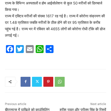
राज्य के विभिन्न अस्पतालों व होम आईसोलेशन से कुल 50 मरीजों को डिस्चार्ज
किया गया।
राज्य में एक्टिव मरीजों की संख्या 1617 रह गई है। राज्य में कोरोना संक्रमण की
दर 1.48 प्रतिशत जबकि मरीजों के ठीक होने की दर 95 प्रतिशत के करीब
पहुंच गई है। राज्य भर में रविवार को 4655 लोगों को कोरोना रोधी टीके की डोज
लगाई गई।
F
T
E
W
S
a
w
m
h
h
c
itt
ai
at
ar
e
er
l
s
e
b
A
o
p
o
p
k
Previous article
Next article
बीएएमएस में दाखिले को काउंसिलिंग
हरीश रावत और प्रीतम सिंह के रिश्तों