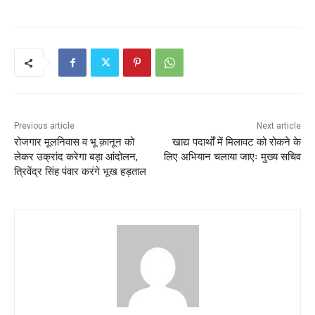
c
itt
ai
at
ar
e
er
l
s
e
b
A
o
p
o
p
k
Previous article
Next article
रोजगार मूलनिवास व भू क़ानून को
खाद्य पदार्थों में मिलावट को रोकने के
लेकर उक्रांद करेगा बड़ा आंदोलन,
लिए अभियान चलाया जाएः मुख्य सचिव
त्रिवेंद्र सिंह पंवार करंगे भूख हड़ताल