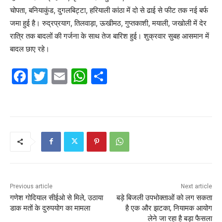
चोपता, बनियाकुंड, दुगलबिट्टा, हरियाली कांठा में दो से ढाई से फीट तक नई बर्फ
जमा हुई है। रुद्रप्रयाग, तिलवाड़ा, ऊखीमठ, गुप्तकाशी, मयाली, जखोली में देर
रात्रि तक बादलों की गर्जना के साथ तेज बारिश हुई। शुक्रवार सुबह आसमान में
बादल छाए रहे।
F
T
E
W
S
a
w
m
h
h
c
itt
ai
at
ar
e
er
l
s
e
b
A
o
p
o
p
k
Previous article
Next article
गणेश गोदियाल सीईओ से मिले, उठाया
बड़े बिजली उपभोक्ताओं को लग सकता
डाक मतों के दुरुपयोग का मामला
है एक और झटका, नियामक आयोग
लेने जा रहा है बड़ा फैसला