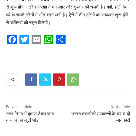
से शुरू होगा। ट्रेन सप्ताह में मंगलवार और बुधवार को चलती है। वहीं, होली के
पर्व के चलते ट्रेनों में भीड़ बढ़ने लगी है। ऐसे में तीन ट्रेनों का संचालन शुरू होने
से यात्रियों को राहत मिलेगी।
F
T
E
W
S
a
w
m
h
h
c
itt
ai
at
ar
e
er
l
s
e
b
A
o
p
o
p
k
Previous article
Next article
नगर निगम में हाउस टैक्स जमा
उन्नत तकनीकी उपकरणों के बारे में दी
करवाने को जुटी भीड़
जानकारी