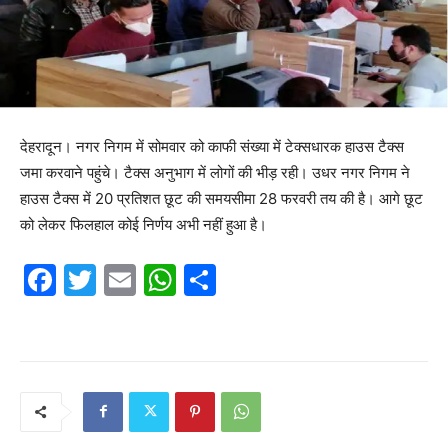
देहरादून। नगर निगम में सोमवार को काफी संख्या में टेक्सधारक हाउस टैक्स
जमा करवाने पहुंचे। टैक्स अनुभाग में लोगों की भीड़ रही। उधर नगर निगम ने
हाउस टैक्स में 20 प्रतिशत छूट की समयसीमा 28 फरवरी तय की है। आगे छूट
को लेकर फिलहाल कोई निर्णय अभी नहीं हुआ है।
F
T
E
W
S
a
w
m
h
h
c
itt
ai
at
ar
e
er
l
s
e
b
A
o
p