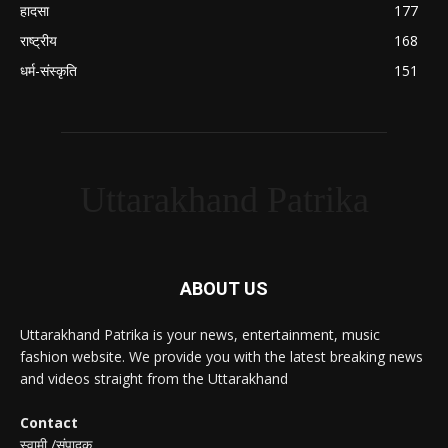
हादसा
177
राष्ट्रीय
168
धर्म-संस्कृति
151
Uttarakhand Patrika
ABOUT US
Uttarakhand Patrika is your news, entertainment, music
fashion website. We provide you with the latest breaking news
and videos straight from the Uttarakhand
Contact
स्वामी /संपादक