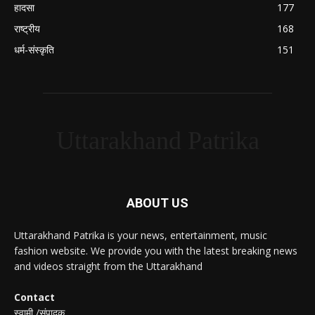
हादसा
177
राष्ट्रीय
168
धर्म-संस्कृति
151
Uttarakhand Patrika
ABOUT US
Uttarakhand Patrika is your news, entertainment, music
fashion website. We provide you with the latest breaking news
and videos straight from the Uttarakhand
Contact
स्वामी /संपादक