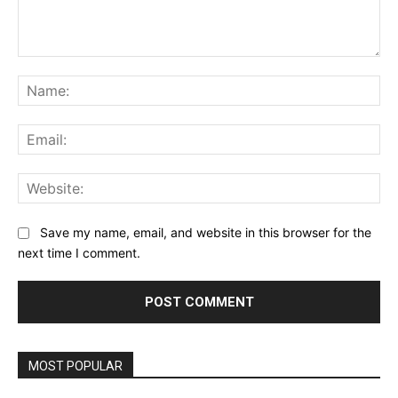
Comment:
Na
Ema
Web
Save my name, email, and website in this browser for the
next time I comment.
MOST POPULAR