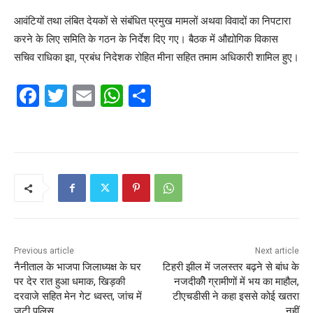
आवंटियों तथा लंबित देयकों से संबंधित प्रमुख मामलों अथवा विवादों का निपटारा
करने के लिए समिति के गठन के निर्देश दिए गए। बैठक में औद्योगिक विकास
सचिव राधिका झा, प्रबंध निदेशक रोहित मीना सहित तमाम अधिकारी शामिल हुए।
F
T
E
W
S
a
w
m
h
h
c
itt
ai
at
ar
e
er
l
s
e
b
A
o
p
o
p
k
Previous article
Next article
नैनीताल के भाजपा जिलाध्यक्ष के घर
टिहरी झील में जलस्तर बढ़ने से बांध के
पर देर रात हुआ धमाक, खिड़की
नजदीकीे ग्रामीणों में भय का माहौल,
दरवाजे सहित मेन गेट ध्वस्त, जांच में
टीएचडीसी ने कहा इससे कोई खतरा
जुटी पुलिस
नहीं