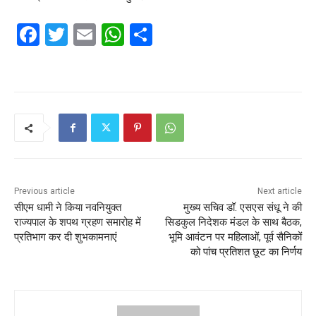
F
T
E
W
S
a
w
m
h
h
c
itt
ai
at
ar
e
er
l
s
e
b
A
o
p
o
p
k
Previous article
Next article
सीएम धामी ने किया नवनियुक्त
मुख्य सचिव डॉ. एसएस संधू ने की
राज्यपाल के शपथ ग्रहण समारोह में
सिडकुल निदेशक मंडल के साथ बैठक,
प्रतिभाग कर दी शुभकामनाएं
भूमि आवंटन पर महिलाओं, पूर्व सैनिकों
को पांच प्रतिशत छूट का निर्णय