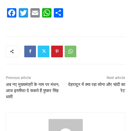
F
T
E
W
S
a
w
m
h
h
c
itt
ai
at
ar
e
er
l
s
e
b
A
o
p
o
p
k
Previous article
Next article
अब नए मुख्यमंत्री के नाम पर मंथन,
देहरादून में क्या रहा सोना और चांदी का
आज इस्‍तीफा दे सकते हैं पुष्‍कर सिंह
रेट
धामी