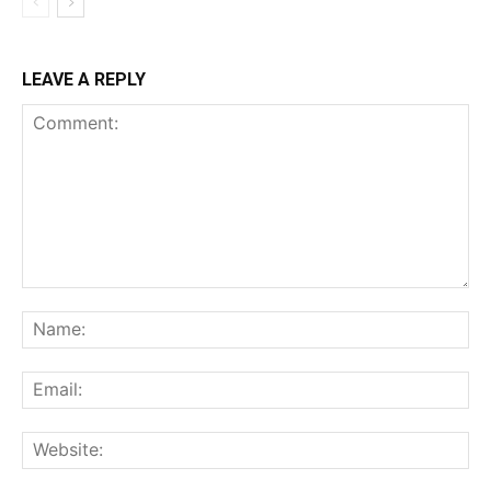
LEAVE A REPLY
Comment:
Na
Ema
Web