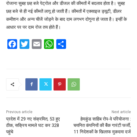
रोजाना सुबह छह बजे पेट्रोल और डीजल की कीमतों में बदलाव होता है। सुबह
छह बजे से ही नई कीमतें लागू हो जाती हैं। कीमतों में एक्साइज ड्यूटी, डीलर
कमीशन और अन्य चीजें जोड़ने के बाद दाम लगभग दोगुना हो जाता है। इन्हीं के
आधार पर पर दाम रोज तय होते हैं।
F
T
E
W
S
a
w
m
h
h
c
itt
ai
at
ar
e
er
l
s
e
b
A
o
p
o
p
k
Previous article
Next article
प्रदेश में 29 नए संक्रमित, 53 हुए
हेमकुंड साहिब रोप-वे परियोजना :
ठीक, सक्रिय मामले घट कर 328
चयनित कंपनियों की बैंक गारंटी फर्जी,
पहुंचे
11 निदेशकों के खिलाफ मुकदमा दर्ज